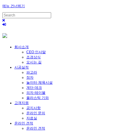
메뉴 건너뛰기
회사소개
CEO 인사말
조경상식
오시는 길
시공실적
파고라
정자
놀이터·체육시설
계단·데크
의자·테이블
플라스틱 기와
고객지원
공지사항
온라인 문의
자료실
온라인 견적
온라인 견적