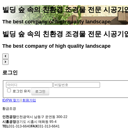
빌딩 숲 속의 친환경 조경물 전문 시공기
The best company of high quality landscape
빌딩 숲 속의 친환경 조경물 전문 시공기
The best company of high quality landscape
로그인
로그인 유지
ID/PW 찾기
|
회원가입
황금조경
인천공장
인천광역시 남동구 운연동 300-22
시흥공장
경기도 시흥시 매화동 95-4
TEL
031-313-6640
FAX
031-313-6641