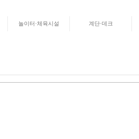
놀이터·체육시설
계단·데크